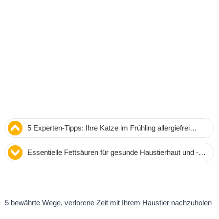
5 Experten-Tipps: Ihre Katze im Frühling allergiefrei
halten – Von Tierarzt Dr. Patrick Mahaney
Essentielle Fettsäuren für gesunde Haustierhaut und -
Fell: Expertenwissen von Dr. Randy Kidd
5 bewährte Wege, verlorene Zeit mit Ihrem Haustier nachzuholen